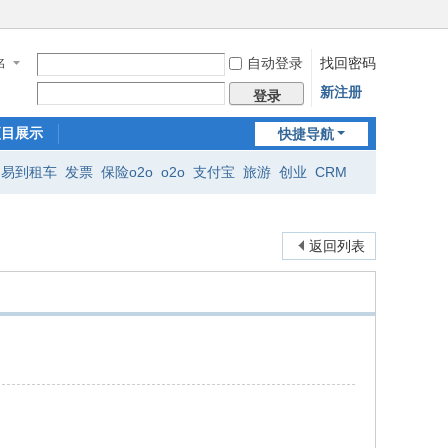
自动登录
找回密码
名
新注册
登录
项目展示
快捷导航
易到租车
发票
保险o2o
o2o
支付宝
旅游
创业
CRM
返回列表