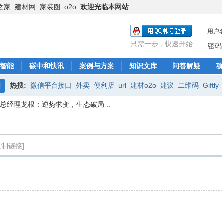
之家
建材网
家装圈
o2o
欢迎光临本网站
用户
只需一步，快速开始
密码
智能
碳中和快讯
案例与方案
知识文库
问答解疑
热搜:
微信平台接口
外卖
便利店
url
建材o2o
建议
二维码
Giftly
搜
总经理龙根：逆势求变，生态破局 ...
腾讯电商
商业模式
微信O2O
服务
索
复制链接]