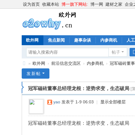
设为首页
收藏本站
博一旗下网站:
博一网
建材之家
企业
欧外网
焦点新闻
趣事杂谈
内参商机
人工
帖子
»
欧外网
›
前沿信息交流区
›
内参商机
›
冠军磁砖董事
欧
发新帖
外
冠军磁砖董事总经理龙根：逆势求变，生态破局
[
网
o2
yao
发表于 1-9 06:03
|
显示全部楼层
o
w
冠军磁砖董事总经理龙根：逆势求变，生态破局
hy