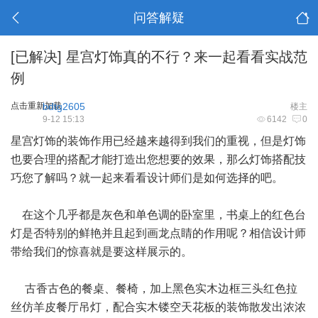
问答解疑
[已解决]
星宫灯饰真的不行？来一起看看实战范
例
点击重新加载
bdtg2605
楼主
9-12 15:13
6142
0
星宫灯饰的装饰作用已经越来越得到我们的重视，但是灯饰
也要合理的搭配才能打造出您想要的效果，那么灯饰搭配技
巧您了解吗？就一起来看看设计师们是如何选择的吧。
在这个几乎都是灰色和单色调的卧室里，书桌上的红色台
灯是否特别的鲜艳并且起到画龙点睛的作用呢？相信设计师
带给我们的惊喜就是要这样展示的。
古香古色的餐桌、餐椅，加上黑色实木边框三头红色拉
丝仿羊皮餐厅吊灯，配合实木镂空天花板的装饰散发出浓浓