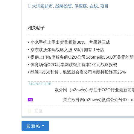
大润发超市
,
战略投资
,
供应链
,
在线
,
项目
相关帖子
•
小米手机上季出货量暴跌38%，苹果跌三成
•
京东获沃尔玛战略入股 5%并拥有 1号店
•
提供上门按摩服务的O2O公司Soothe获3500万美元的
•
体育场馆O2O动享网获银江资本1亿元战略投资
•
酷派与360和解，酷派就合资公司奇酷持股降至25%
欧外网（o2owhy)-专注于O2O行业最新
关注欧外网(o2owhy)微信公众号ID：o2
回复
发新帖