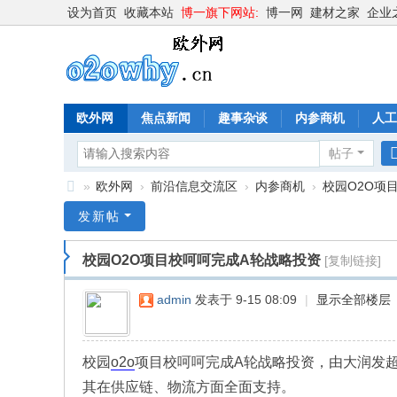
设为首页
收藏本站
博一旗下网站:
博一网
建材之家
企业
欧外网
焦点新闻
趣事杂谈
内参商机
人工
帖子
»
欧外网
›
前沿信息交流区
›
内参商机
›
校园O2O项
欧
发新帖
外
校园O2O项目校呵呵完成A轮战略投资
[复制链接]
网
o2
admin
发表于 9-15 08:09
|
显示全部楼层
o
w
校园
o2o
项目校呵呵完成A轮战略投资，由大润发
hy
其在供应链、物流方面全面支持。