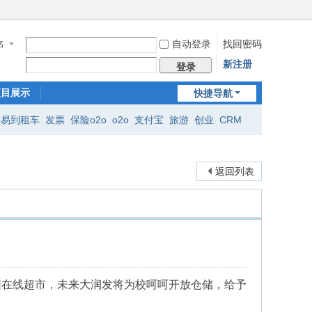
自动登录
找回密码
名
新注册
登录
项目展示
快捷导航
易到租车
发票
保险o2o
o2o
支付宝
旅游
创业
CRM
返回列表
园在线超市，未来大润发将为校呵呵开放仓储，给予