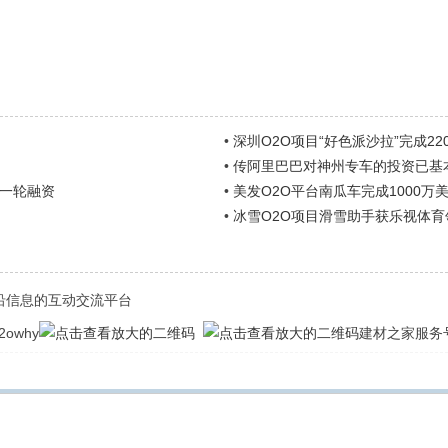
•
深圳O2O项目“好色派沙拉”完成22
•
传阿里巴巴对神州专车的投资已基
新一轮融资
•
美发O2O平台南瓜车完成1000万
•
冰雪O2O项目滑雪助手获乐视体育
前沿信息的互动交流平台
owhy
建材之家服务号