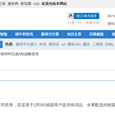
之家
建材网
家装圈
o2o
欢迎光临本网站
用户
只需一步，快速开始
密码
智能
碳中和快讯
案例与方案
知识文库
问答解疑
热搜:
微信平台接口
外卖
便利店
url
建材o2o
建议
二维码
Giftly
搜
目校呵呵完成A轮战略投资
腾讯电商
商业模式
微信O2O
服务
索
超市投资，其是基于LBS向校园用户提供快消品、水果配送的校