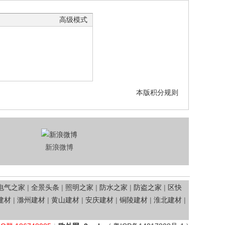
高级模式
本版积分规则
新浪微博
电气之家
|
全景头条
|
照明之家
|
防水之家
|
防盗之家
|
区快
建材
|
滁州建材
|
黄山建材
|
安庆建材
|
铜陵建材
|
淮北建材
|