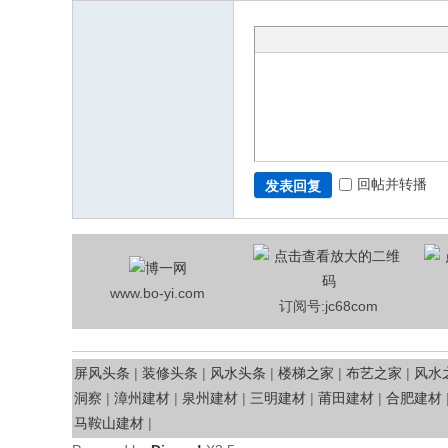
回帖并转播
发表回复
www.bo-yi.com
订阅号:jc68com
屏风头条
|
装修头条
|
风水头条
|
楼梯之家
|
布艺之家
|
风水
洞察
|
漳州建材
|
泉州建材
|
三明建材
|
莆田建材
|
合肥建材
马鞍山建材
|